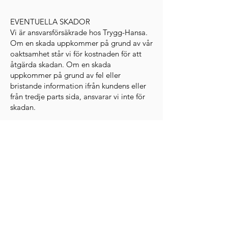
EVENTUELLA SKADOR
Vi är ansvarsförsäkrade hos Trygg-Hansa.
Om en skada uppkommer på grund av vår
oaktsamhet står vi för kostnaden för att
åtgärda skadan. Om en skada
uppkommer på grund av fel eller
bristande information ifrån kundens eller
från tredje parts sida, ansvarar vi inte för
skadan.
STÄDMATERIAL
Materialkostnaden ingår i priset.
KONTAKTA OSS