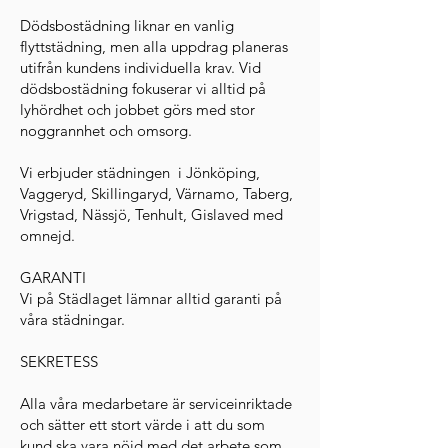
Dödsbostädning liknar en vanlig
flyttstädning, men alla uppdrag planeras
utifrån kundens individuella krav. Vid
dödsbostädning fokuserar vi alltid på
lyhördhet och jobbet görs med stor
noggrannhet och omsorg.
Vi erbjuder städningen i Jönköping,
Vaggeryd, Skillingaryd, Värnamo, Taberg,
Vrigstad, Nässjö, Tenhult, Gislaved med
omnejd.
GARANTI
Vi på Städlaget lämnar alltid garanti på
våra städningar.
SEKRETESS
Alla våra medarbetare är serviceinriktade
och sätter ett stort värde i att du som
kund ska vara nöjd med det arbete som