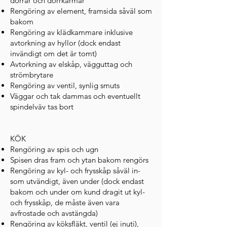
dörrar och dörrkarmar
Rengöring av element, framsida såväl som
bakom
Rengöring av klädkammare inklusive
avtorkning av hyllor (dock endast
invändigt om det är tomt)
Avtorkning av elskåp, vägguttag och
strömbrytare
Rengöring av ventil, synlig smuts
Väggar och tak dammas och eventuellt
spindelväv tas bort
KÖK
Rengöring av spis och ugn
Spisen dras fram och ytan bakom rengörs
Rengöring av kyl- och frysskåp såväl in-
som utvändigt, även under (dock endast
bakom och under om kund dragit ut kyl-
och frysskåp, de måste även vara
avfrostade och avstängda)
Rengöring av köksfläkt, ventil (ej inuti),