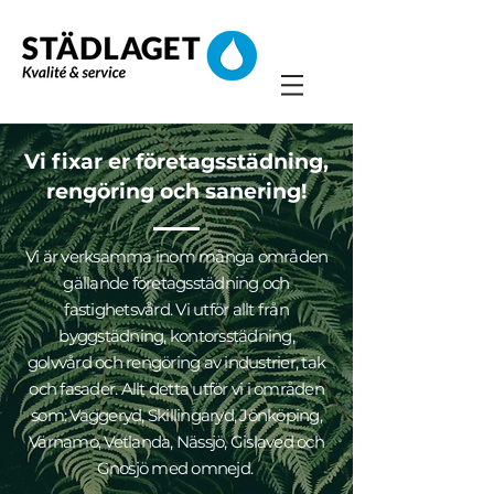
Vi fixar er företagsstädning,
rengöring och sanering!
Vi är verksamma inom många områden
gällande företagsstädning och
fastighetsvård. Vi utför allt från
byggstädning, kontorsstädning,
golvvård och rengöring av industrier, tak
och fasader. Allt detta utför vi i områden
som: Vaggeryd, Skillingaryd, Jönköping,
Värnamo, Vetlanda, Nässjö, Gislaved och
Gnosjö med omnejd.