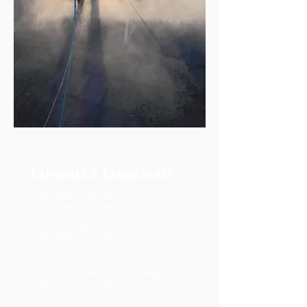
Taktvätt & fasadtvätt
Är det alger, mossa eller lav som vuxit på
ert tak, fasad eller staket? Eller vill ni ha
fasaden tvättad före målning. Vi kan hjälpa
er med olika typer av tvätt och
behandlingar av fasader och tak.
Vi utför taktvätt och fasadtvätt i Vaggeryd,
Jönköping, Värnamo, Gnosjö, Nässjö,
Vetlanda med omnejd.