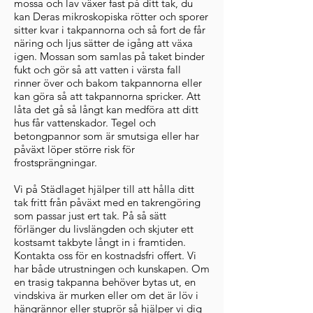
mossa och lav växer fast på ditt tak, du
kan Deras mikroskopiska rötter och sporer
sitter kvar i takpannorna och så fort de får
näring och ljus sätter de igång att växa
igen. Mossan som samlas på taket binder
fukt och gör så att vatten i värsta fall
rinner över och bakom takpannorna eller
kan göra så att takpannorna spricker. Att
låta det gå så långt kan medföra att ditt
hus får vattenskador. Tegel och
betongpannor som är smutsiga eller har
påväxt löper större risk för
frostsprängningar.
Vi på Städlaget hjälper till att hålla ditt
tak fritt från påväxt med en takrengöring
som passar just ert tak. På så sätt
förlänger du livslängden och skjuter ett
kostsamt takbyte långt in i framtiden.
Kontakta oss för en kostnadsfri offert. Vi
har både utrustningen och kunskapen. Om
en trasig takpanna behöver bytas ut, en
vindskiva är murken eller om det är löv i
hängrännor eller stuprör så hjälper vi dig