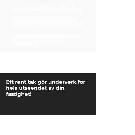
Kostnadsfri besiktning
Vi kontrollerar ditt hustak och fastställer
vilken typ av påväxt ditt hustak besväras av
eller viken typ av fasadtvätt ni behöver.
Utifrån denna besiktning bestämmer vi
behandlingsmetod och ger ett
kostnadsförslag.
Ett rent tak gör underverk för
hela utseendet av din
fastighet!