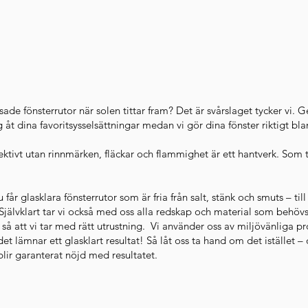
ade fönsterrutor när solen tittar fram? Det är svårslaget tycker vi. G
 åt dina favoritsysselsättningar medan vi gör dina fönster riktigt bl
ektivt utan rinnmärken, fläckar och flammighet är ett hantverk. Som t
u får glasklara fönsterrutor som är fria från salt, stänk och smuts – till 
 Självklart tar vi också med oss alla redskap och material som behövs
 så att vi tar med rätt utrustning. Vi använder oss av miljövänliga p
det lämnar ett glasklart resultat! Så låt oss ta hand om det istället
lir garanterat nöjd med resultatet.