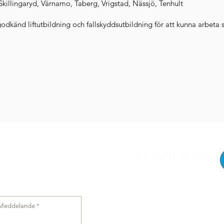
killingaryd, Värnamo, Taberg, Vrigstad, Nässjö, Tenhult
godkänd liftutbildning och fallskyddsutbildning för att kunna arbeta 
 OSS
Städlaget i Sverige AB
Gärahovsvägen 4