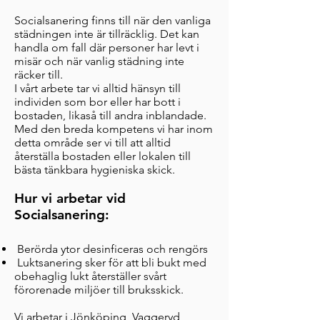
Socialsanering finns till när den vanliga
städn
ingen inte är tillräcklig. Det kan
handla om fall där personer har levt i
misär o
ch när vanlig städning inte
räcker till.
I vårt arbete tar vi alltid hänsyn till
individen som bor eller har bott i
bostaden, likaså till andra inblandade.
Med den breda kompetens vi har inom
detta område ser vi till att alltid
återställa bostaden eller lokalen till
bästa tänkbara hygieniska skick.
Hur vi arbetar vid
Socialsanering:
Berörda ytor desinficeras och rengörs
Luktsanering sker för att bli bukt med
obehaglig lukt återställer svårt
förorenade miljöer till bruksskick.
Vi arbetar i Jönköping, Vaggeryd,