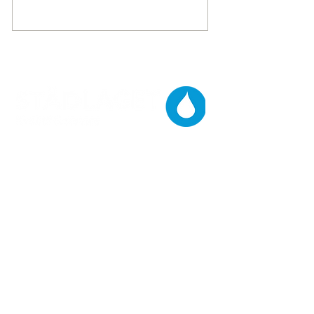
SKICKA
Städlaget i Sverige AB
Gärahovsvägen 4
567 32 Vaggeryd
Jönköpings län
E-post:
info@stadlaget.se
Org. nr.
556948-9643
Godkänd för F-skatt
Telefontider
Mån-Tor
08.00-16.00
Lunchstängt:
12.00-13.00